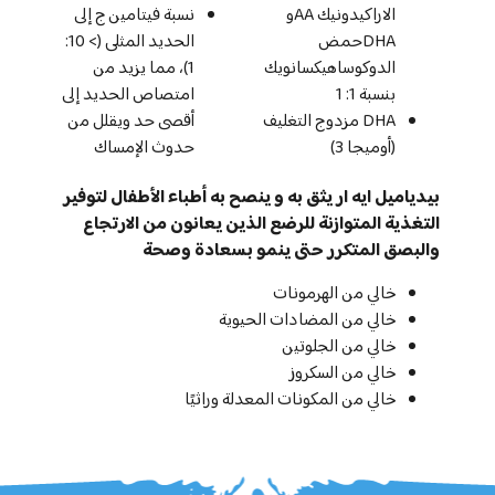
الاراكيدونيك AAو
نسبة فيتامين ج إلى
DHAحمض
الحديد المثلى (> 10:
الدوكوساهيكسانويك
1)، مما يزيد من
بنسبة 1: 1
امتصاص الحديد إلى
DHA مزدوج التغليف
أقصى حد ويقلل من
(أوميجا 3)
حدوث الإمساك
بيدياميل ايه ار يثق به و ينصح به أطباء الأطفال لتوفير
التغذية المتوازنة للرضع الذين يعانون من الارتجاع
والبصق المتكرر حتى ينمو بسعادة وصحة
خالي من الهرمونات
خالي من المضادات الحيوية
خالي من الجلوتين
خالي من السكروز
خالي من المكونات المعدلة وراثيًا