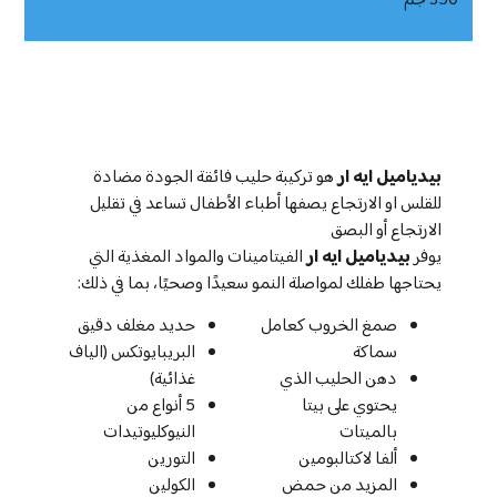
350 جم
بيدياميل ايه ار
هو تركيبة حليب فائقة الجودة مضادة
للقلس او الارتجاع يصفها أطباء الأطفال تساعد في تقليل
الارتجاع أو البصق
يوفر
بيدياميل ايه ار
الفيتامينات والمواد المغذية التي
يحتاجها طفلك لمواصلة النمو سعيدًا وصحيًا، بما في ذلك:
صمغ الخروب كعامل
حديد مغلف دقيق
سماكة
البريبايوتكس (الياف
دهن الحليب الذي
غذائية)
يحتوي على بيتا
5 أنواع من
بالميتات
النيوكليوتيدات
ألفا لاكتالبومين
التورين
المزيد من حمض
الكولين