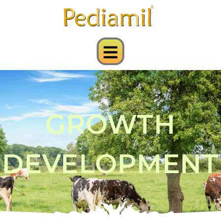
GROWTH
DEVELOPME